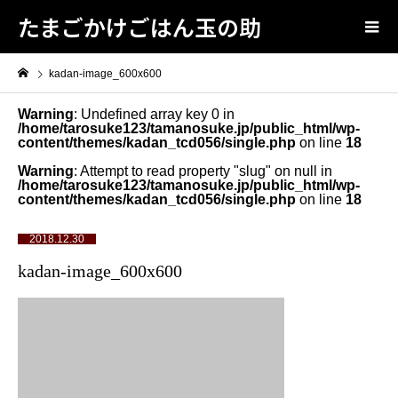
たまごかけごはん玉の助
kadan-image_600x600
Warning
: Undefined array key 0 in
/home/tarosuke123/tamanosuke.jp/public_html/wp-
content/themes/kadan_tcd056/single.php
on line
18
Warning
: Attempt to read property "slug" on null in
/home/tarosuke123/tamanosuke.jp/public_html/wp-
content/themes/kadan_tcd056/single.php
on line
18
2018.12.30
kadan-image_600x600