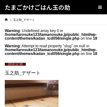
たまごかけごはん玉の助
玉之助_デザート
Warning
: Undefined array key 0 in
/home/tarosuke123/tamanosuke.jp/public_html/wp-
content/themes/kadan_tcd056/single.php
on line
18
Warning
: Attempt to read property "slug" on null in
/home/tarosuke123/tamanosuke.jp/public_html/wp-
content/themes/kadan_tcd056/single.php
on line
18
2018.12.30
玉之助_デザート